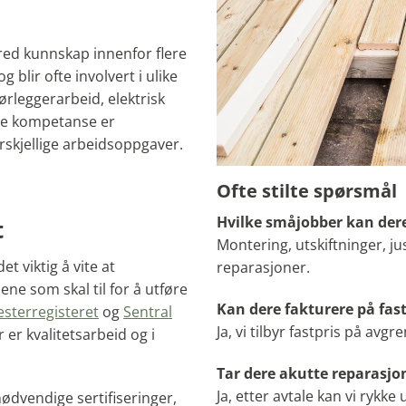
red kunnskap innenfor flere
blir ofte involvert i ulike
rleggerarbeid, elektrisk
ede kompetanse er
rskjellige arbeidsoppgaver.
Ofte stilte spørsmål
Hvilke småjobber kan dere
t
Montering, utskiftninger, ju
t viktig å vite at
reparasjoner.
ne som skal til for å utføre
Kan dere fakturere på fast
sterregisteret
og
Sentral
Ja, vi tilbyr fastpris på av
 er kvalitetsarbeid og i
Tar dere akutte reparasjo
Ja, etter avtale kan vi rykke
ødvendige sertifiseringer,