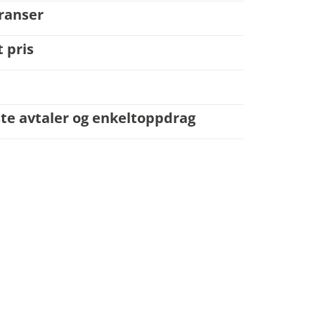
eranser
t pris
t
ste avtaler og enkeltoppdrag