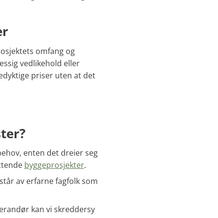
er
rosjektets omfang og
ssig vedlikehold eller
edyktige priser uten at det
ter?
 behov, enten det dreier seg
ttende
byggeprosjekter
.
står av erfarne fagfolk som
erandør kan vi skreddersy