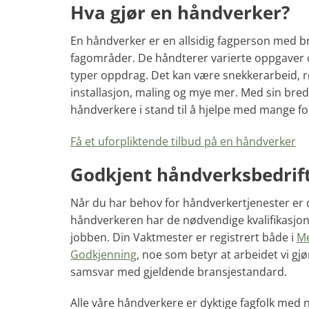
Hva gjør en håndverker?
En håndverker er en allsidig fagperson med b
fagområder. De håndterer varierte oppgaver og 
typer oppdrag. Det kan være snekkerarbeid, rø
installasjon, maling og mye mer. Med sin br
håndverkere i stand til å hjelpe med mange fo
Få et uforpliktende tilbud på en håndverker
Godkjent håndverksbedrif
Når du har behov for håndverkertjenester er de
håndverkeren har de nødvendige kvalifikasjone
jobben. Din Vaktmester er registrert både i
Me
Godkjenning
, noe som betyr at arbeidet vi gjør
samsvar med gjeldende bransjestandard.
Alle våre håndverkere er dyktige fagfolk med n