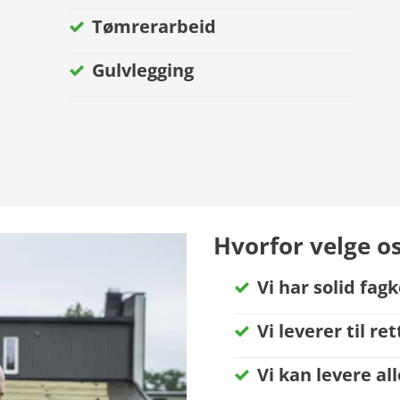
Tømrerarbeid
Gulvlegging
Hvorfor velge o
Vi har solid fa
Vi leverer til ret
Vi kan levere al