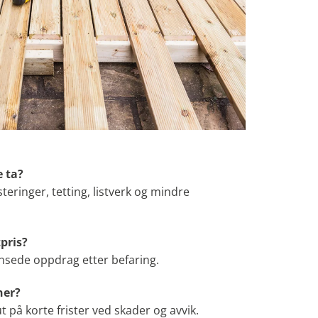
 ta?
steringer, tetting, listverk og mindre
pris?
grensede oppdrag etter befaring.
ner?
 ut på korte frister ved skader og avvik.