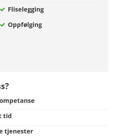
Fliselegging
Oppfølging
ss?
gkompetanse
t tid
le tjenester